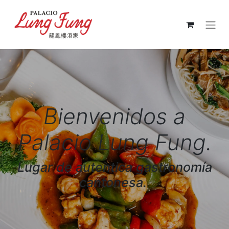
Bienvenidos a
Palacio​ Lung
Fung.
Lugar de autentica gastronomía
cantonesa.